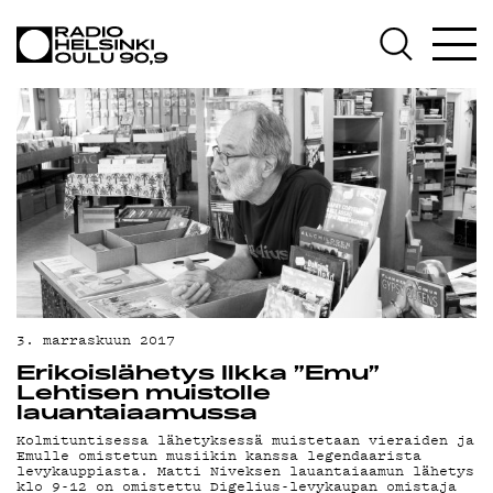
AJANKOHTAISTA
OHJELMAT
TEKIJÄT
ON-DEMAND
PODCAST
MAINOSTA
YHTEYSTIEDOT
3. marraskuun 2017
G LIVELAB
Erikoislähetys Ilkka ”Emu”
Lehtisen muistolle
YSTÄVÄKLUBI
lauantaiaamussa
Kolmituntisessa lähetyksessä muistetaan vieraiden ja
TIETOSUOJA
Emulle omistetun musiikin kanssa legendaarista
levykauppiasta. Matti Niveksen lauantaiaamun lähetys
klo 9-12 on omistettu Digelius-levykaupan omistaja