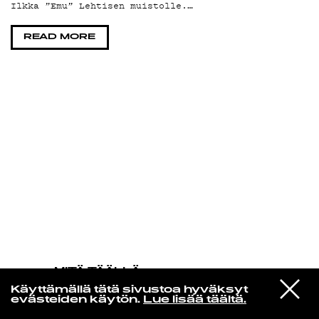
Ilkka ”Emu” Lehtisen muistolle.…
KIRJAUDU SISÄÄN
READ MORE
MITÄ TÄÄLLÄ
TAPAHTUU
VIESTI
Prince & The New Power Generation
Käyttämällä tätä sivustoa hyväksyt
STUDIOON
Insatiable
evästeiden käytön.
Lue lisää täältä.