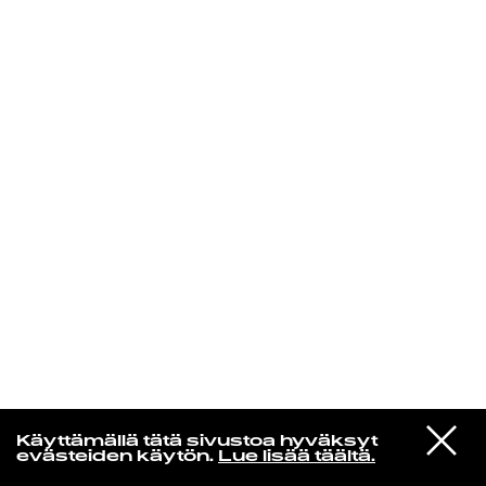
KIRJAUDU SISÄÄN
VIESTI
MUSAMUSA
Käyttämällä tätä sivustoa hyväksyt
STUDIOON
evästeiden käytön.
Lue lisää täältä.