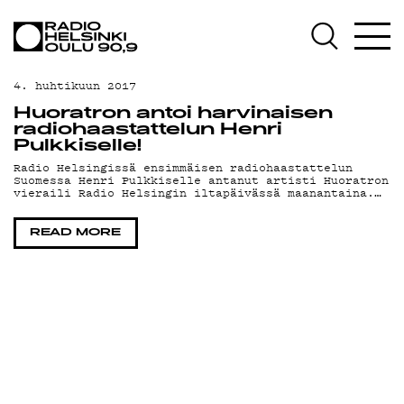
AJANKOHTAISTA
OHJELMAT
4. huhtikuun 2017
TEKIJÄT
Huoratron antoi harvinaisen
radiohaastattelun Henri
ON-DEMAND
Pulkkiselle!
Radio Helsingissä ensimmäisen radiohaastattelun
Suomessa Henri Pulkkiselle antanut artisti Huoratron
PODCAST
vieraili Radio Helsingin iltapäivässä maanantaina.…
MAINOSTA
READ MORE
YHTEYSTIEDOT
G LIVELAB
YSTÄVÄKLUBI
TIETOSUOJA