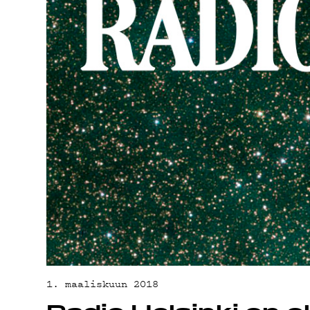
YHTEYSTIED
G LIVELAB
YSTÄVÄKLUBI
TIETOSUOJA
1. maaliskuun 2018