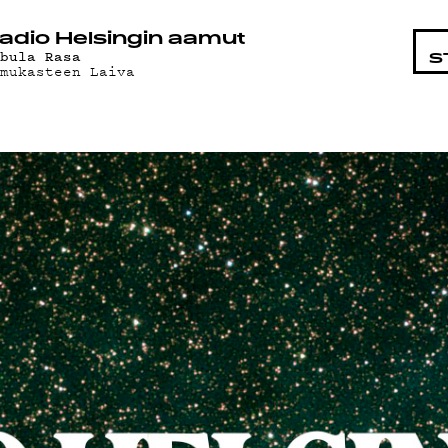
STA
adio Helsingin aamut
abula Rasa
S
amukasteen Laiva