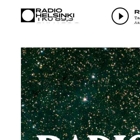
AJANKOHTAI
R
T
A
OHJELMAT
TEKIJÄT
ON-DEMAND
PODCAST
MAINOSTA