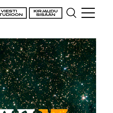
VIESTI
KIRJAUDU
TUDIOON
SISÄÄN