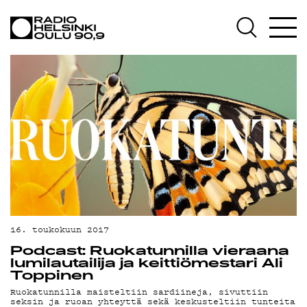
AJANKOHTAISTA
OHJELMAT
TEKIJÄT
ON-DEMAND
PODCAST
MAINOSTA
YHTEYSTIEDOT
G LIVELAB
16. toukokuun 2017
Podcast: Ruokatunnilla vieraana
YSTÄVÄKLUBI
lumilautailija ja keittiömestari Ali
Toppinen
TIETOSUOJA
Ruokatunnilla maisteltiin sardiineja, sivuttiin
seksin ja ruoan yhteyttä sekä keskusteltiin tunteita