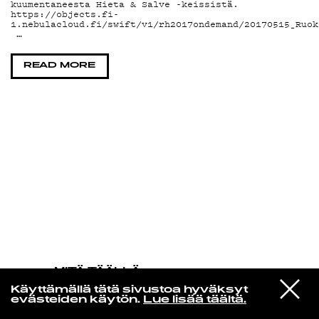
kuumentaneesta Hieta & Salve -keissistä.
https://objects.fi-
1.nebulacloud.fi/swift/v1/rh2017ondemand/20170515_Ruok
KIRJAUDU SISÄÄN
…
READ MORE
MITÄ TÄÄLLÄ
TAPAHTUU
VIESTI
Shins, The
Käyttämällä tätä sivustoa hyväksyt
STUDIOON
Australia
evästeiden käytön.
Lue lisää täältä.