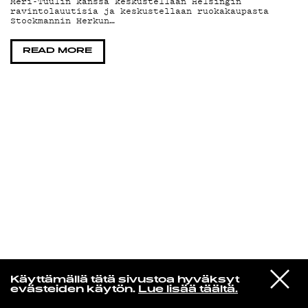
Meri-Tuulin kanssa keskustellaan Helsingin
ravintolauutisia ja keskustellaan ruokakaupasta
Stockmannin Herkun…
KIRJAUDU SISÄÄN
READ MORE
Edu Kehäkettunen
VIESTI
Mariya Takeuchi
Käyttämällä tätä sivustoa hyväksyt
STUDIOON
シェットランドに頬をうずめて
evästeiden käytön.
Lue lisää täältä.