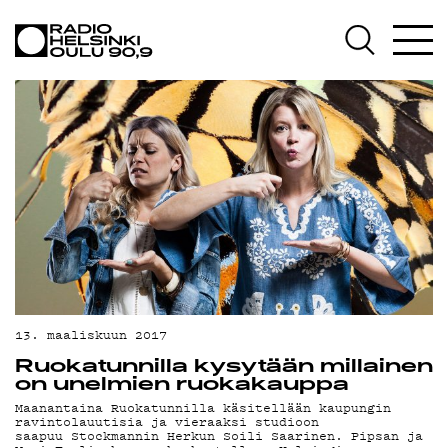
AJANKOHTAISTA
OHJELMAT
TEKIJÄT
ON-DEMAND
PODCAST
MAINOSTA
YHTEYSTIEDOT
G LIVELAB
13. maaliskuun 2017
Ruokatunnilla kysytään millainen
YSTÄVÄKLUBI
on unelmien ruokakauppa
Maanantaina Ruokatunnilla käsitellään kaupungin
TIETOSUOJA
ravintolauutisia ja vieraaksi studioon
saapuu Stockmannin Herkun Soili Saarinen. Pipsan ja