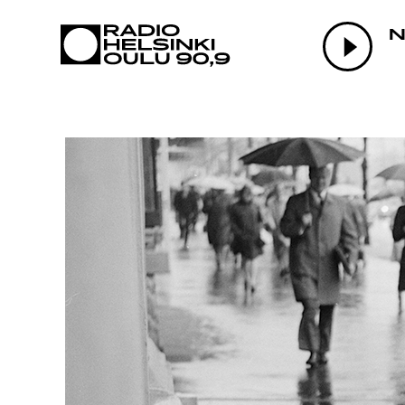
AJANKOHTAI
N
OHJELMAT
TEKIJÄT
ON-DEMAND
PODCAST
MAINOSTA