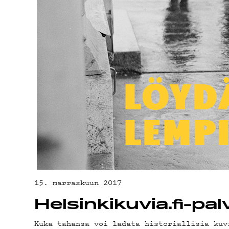
YHTEYSTIED
G LIVELAB
YSTÄVÄKLUBI
TIETOSUOJA
15. marraskuun 2017
Helsinkikuvia.fi-pa
Kuka tahansa voi ladata historiallisia kuv