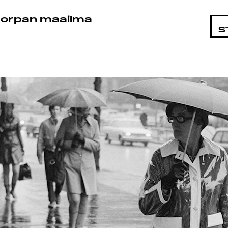
STA
orpan maailma
S