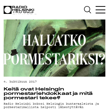
AJANKOHTAISTA
OHJELMAT
TEKIJÄT
ON-DEMAND
PODCAST
MAINOSTA
4. huhtikuun 2017
YHTEYSTIEDOT
Keitä ovat Helsingin
pormestariehdokkaat ja mitä
G LIVELAB
pormestari tekee?
Radio Helsinki kokosi Helsingin kuntavaaleista ja
pormestarimallista helposti lähestyttävän