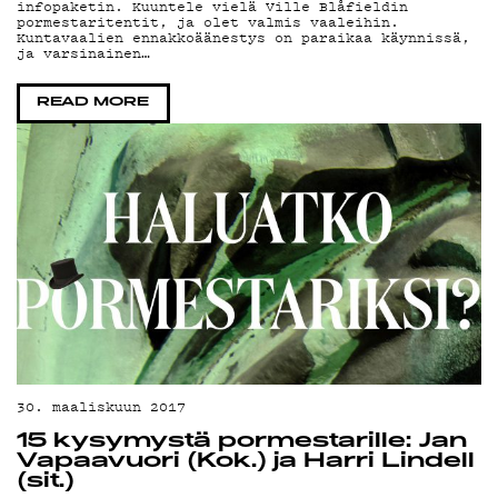
YSTÄVÄKLUBI
infopaketin. Kuuntele vielä Ville Blåfieldin
pormestaritentit, ja olet valmis vaaleihin.
Kuntavaalien ennakkoäänestys on paraikaa käynnissä,
ja varsinainen…
TIETOSUOJA
READ MORE
KIRJAUDU SISÄÄN
30. maaliskuun 2017
15 kysymystä pormestarille: Jan
Vapaavuori (Kok.) ja Harri Lindell
(sit.)