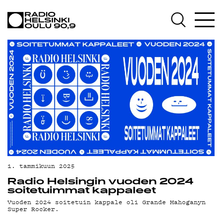
AJANKOHTAISTA
OHJELMAT
TEKIJÄT
ON-DEMAND
PODCAST
MAINOSTA
YHTEYSTIEDOT
G LIVELAB
1. tammikuun 2025
Radio Helsingin vuoden 2024
YSTÄVÄKLUBI
soitetuimmat kappaleet
Vuoden 2024 soitetuin kappale oli Grande Mahoganyn
TIETOSUOJA
Super Rocker.