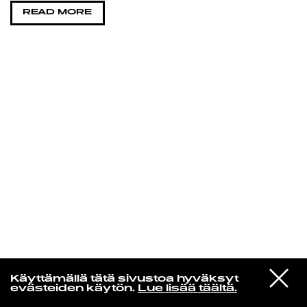
READ MORE
KIRJAUDU SISÄÄN
Edu Kehäkettunen
VIESTI
Glen Hansard
Käyttämällä tätä sivustoa hyväksyt
STUDIOON
Leave a Light
evästeiden käytön.
Lue lisää täältä.