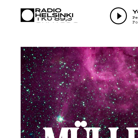
AJANKO
Y
P
P
OHJELM
TEKIJÄ
ON-DEM