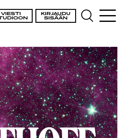
VIESTI
KIRJAUDU
TUDIOON
SISÄÄN