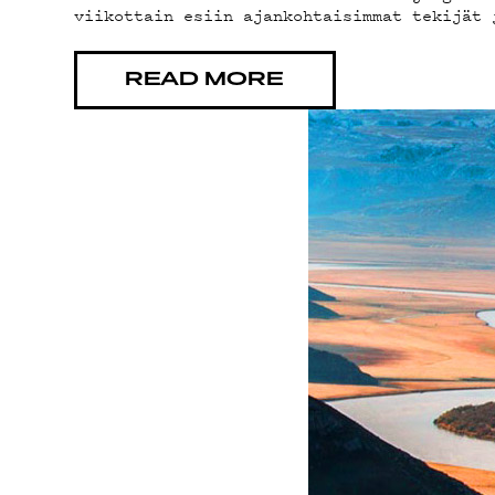
viikottain esiin ajankohtaisimmat tekijät 
YSTÄVÄ
READ MORE
TIETOS