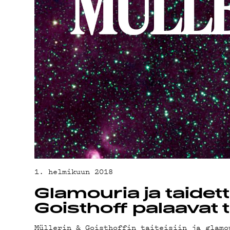
PODCAS
MAINOS
YHTEYS
1. helmikuun 2018
Glamouria ja taidett
G LIVEL
Goisthoff palaavat 
Müllerin & Goisthoffin taiteisiin ja glamo