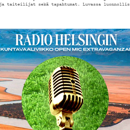
ja taiteilijat sekä tapahtumat. Luvassa luonnollis
KLUBI
UOJA