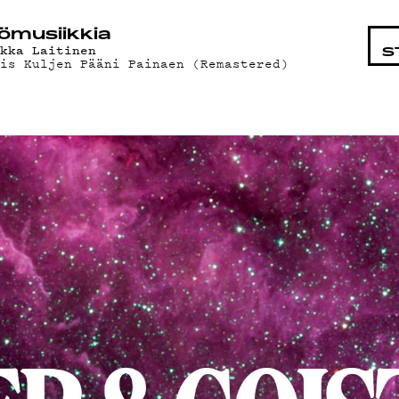
HTAISTA
ö­mu­siik­kia
ekka Laitinen
S
ois Kuljen Pääni Painaen (Remastered)
AT
T
AND