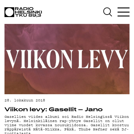
AJANKOHTAISTA
OHJELMAT
TEKIJÄT
ON-DEMAND
PODCAST
MAINOSTA
YHTEYSTIEDOT
28. lokakuun 2018
Viikon levy: Gasellit – Jano
G LIVELAB
Gasellien viides albumi soi Radio Helsingissä Viikon
levynä. Helsinkiläinen rap-yhtye Gasellit on ollut
viime vuodet kovassa nousukiidossa. Gasellit koostuu
räppäreistä Hätä-Miikka, Päkä, Thube Hefner sekä DJ-
tuottajasta…