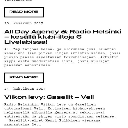
YSTÄVÄKLUBI
TIETOSUOJA
READ MORE
20. kesäkuun 2017
All Day Agency & Radio Helsinki
KIRJAUDU SISÄÄN
– kesällä klubi-iltoja G
Livelabissa!
All Day tarjoaa heinä- ja elokuussa joka lauantai
kesäklubillaan pitkän linjan artistin keikan, jossa
yleisö pääsee äänestämään toivebiisejään. Artistin
kappaleista muodostetaan lista, josta kuulijat
pääsevät äänestämään…
READ MORE
24. huhtikuun 2017
Viikon levy: Gasellit – Veli
Radio Helsinkin Viikon levy on Gasellien
uutuusalbumi Veli. Kotimaisen hiphop-yhtyeen
neljännellä albumilla genrerajat sekoittuvat
entisestään ja yhtyen visio soundistaan selkenee.
Gasellit-veljet Henri Pulkkisen vieraana
maanantaina 24.…