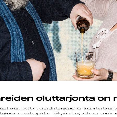
OT
areiden oluttarjonta on
aailmaan, mutta musiikkitrendien sijaan etsitään o
lageria muovituopista. Nykyään tarjolla on usein e