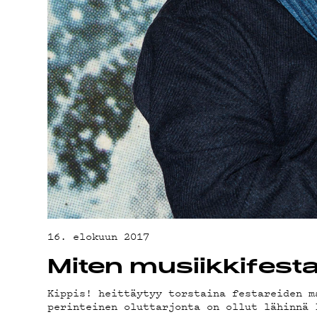
YHTEYSTIED
G LIVELAB
YSTÄVÄKLUBI
TIETOSUOJA
16. elokuun 2017
Miten musiikkifest
Kippis! heittäytyy torstaina festareiden m
perinteinen oluttarjonta on ollut lähinnä 