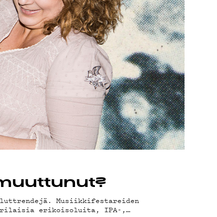
 muuttunut?
luttrendejä. Musiikkifestareiden
rilaisia erikoisoluita, IPA-,…