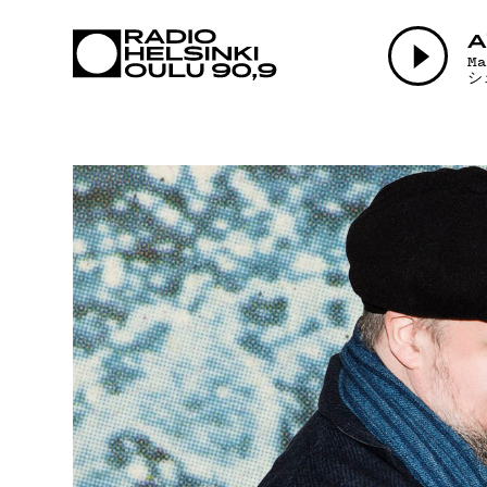
AJANKOHTAI
A
M
シ
OHJELMAT
TEKIJÄT
ON-DEMAND
PODCAST
MAINOSTA