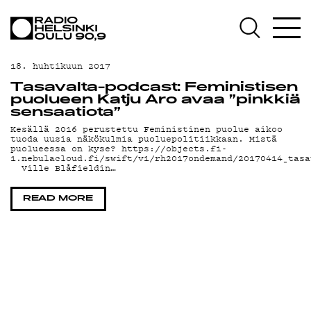
AJANKOHTAISTA
OHJELMAT
18. huhtikuun 2017
TEKIJÄT
Tasavalta-podcast: Feministisen
puolueen Katju Aro avaa ”pinkkiä
ON-DEMAND
sensaatiota”
Kesällä 2016 perustettu Feministinen puolue aikoo
tuoda uusia näkökulmia puoluepolitiikkaan. Mistä
PODCAST
puolueessa on kyse? https://objects.fi-
1.nebulacloud.fi/swift/v1/rh2017ondemand/20170414_tasa
Ville Blåfieldin…
MAINOSTA
YHTEYSTIEDOT
READ MORE
G LIVELAB
YSTÄVÄKLUBI
TIETOSUOJA