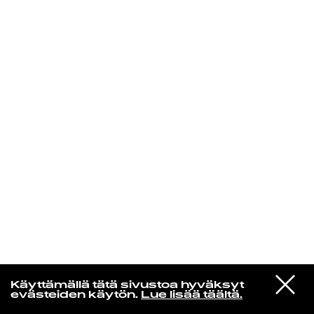
KIRJAUDU SISÄÄN
Jazz kiinnostaa
VIESTI
Florence Adooni
Käyttämällä tätä sivustoa hyväksyt
STUDIOON
Mam Pe'ela Su'ure
evästeiden käytön.
Lue lisää täältä.