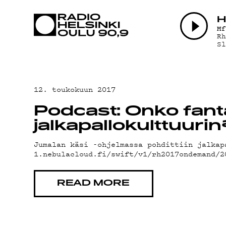
AJANKOHTAI
H
M
R
S
OHJELMAT
TEKIJÄT
12. toukokuun 2017
Podcast: Onko fanta
ON-DEMAND
jalkapallokulttuurin
Jumalan käsi -ohjelmassa pohdittiin jalkap
1.nebulacloud.fi/swift/v1/rh2017ondemand/
PODCAST
READ MORE
MAINOSTA