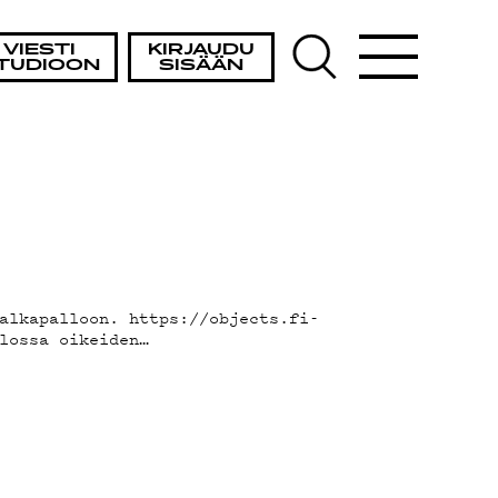
VIESTI
KIRJAUDU
TUDIOON
SISÄÄN
alkapalloon. https://objects.fi-
lossa oikeiden…