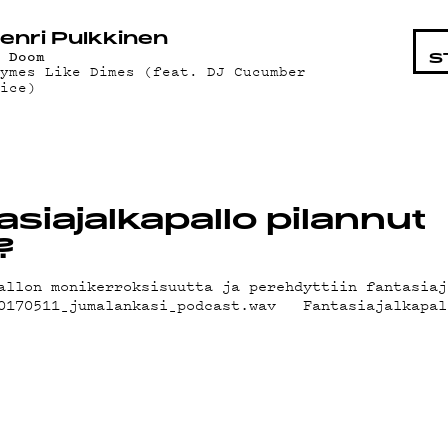
STA
enri Pulkkinen
f Doom
S
hymes Like Dimes (feat. DJ Cucumber
lice)
siajalkapallo pilannut
?
allon monikerroksisuutta ja perehdyttiin fantasiaj
20170511_jumalankasi_podcast.wav Fantasiajalkapal