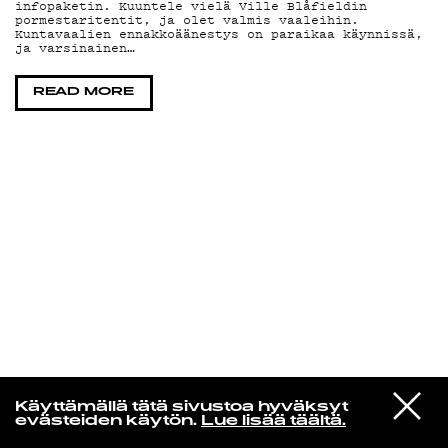
infopaketin. Kuuntele vielä Ville Blåfieldin
pormestaritentit, ja olet valmis vaaleihin.
Kuntavaalien ennakkoäänestys on paraikaa käynnissä,
KIRJAUDU SISÄÄN
ja varsinainen…
READ MORE
Laura Friman
VIESTI
kukkatalo
Käyttämällä tätä sivustoa hyväksyt
STUDIOON
04 Mut unohdettiin
evästeiden käytön.
Lue lisää täältä.