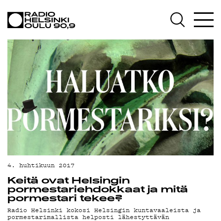
AJANKOHTAISTA
OHJELMAT
TEKIJÄT
ON-DEMAND
PODCAST
MAINOSTA
YHTEYSTIEDOT
G LIVELAB
4. huhtikuun 2017
Keitä ovat Helsingin
YSTÄVÄKLUBI
pormestariehdokkaat ja mitä
pormestari tekee?
TIETOSUOJA
Radio Helsinki kokosi Helsingin kuntavaaleista ja
pormestarimallista helposti lähestyttävän