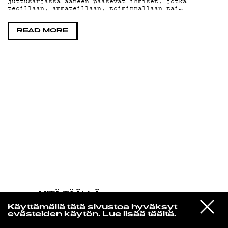
juttusarjassa ääneen pääsevät ihmiset, jotka
teoillaan, ammateillaan, toiminnallaan tai…
KIRJAUDU SISÄÄN
READ MORE
MITÄ TÄÄLLÄ
TAPAHTUU
VIESTI
Sofia Kourtesis
Käyttämällä tätä sivustoa hyväksyt
STUDIOON
Habla Con Ella
evästeiden käytön.
Lue lisää täältä.