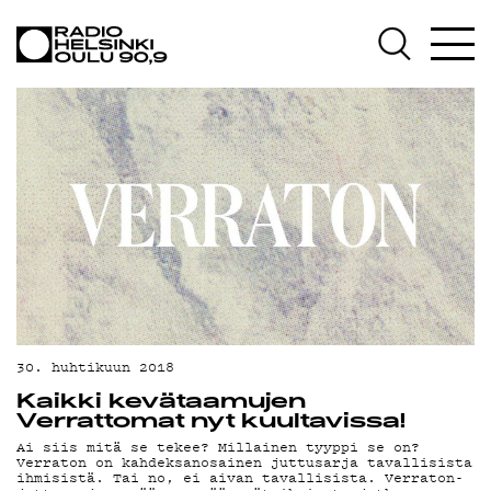
AJANKOHTAISTA
OHJELMAT
TEKIJÄT
ON-DEMAND
PODCAST
MAINOSTA
YHTEYSTIEDOT
G LIVELAB
30. huhtikuun 2018
Kaikki kevätaamujen
YSTÄVÄKLUBI
Verrattomat nyt kuultavissa!
Ai siis mitä se tekee? Millainen tyyppi se on?
TIETOSUOJA
Verraton on kahdeksanosainen juttusarja tavallisista
ihmisistä. Tai no, ei aivan tavallisista. Verraton-