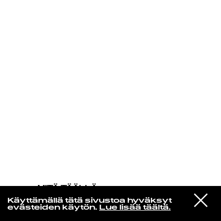
KIRJAUDU SISÄÄN
MITÄ TÄÄLLÄ
TAPAHTUU
VIESTI
Nirosta Steel
Käyttämällä tätä sivustoa hyväksyt
STUDIOON
FRESH FEELING
evästeiden käytön.
Lue lisää täältä.