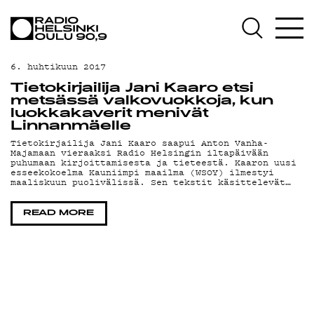
AJANKOHTAISTA
OHJELMAT
6. huhtikuun 2017
TEKIJÄT
Tietokirjailija Jani Kaaro etsi
metsässä valkovuokkoja, kun
ON-DEMAND
luokkakaverit menivät
Linnanmäelle
PODCAST
Tietokirjailija Jani Kaaro saapui Anton Vanha-
Majamaan vieraaksi Radio Helsingin iltapäivään
puhumaan kirjoittamisesta ja tieteestä. Kaaron uusi
MAINOSTA
esseekokoelma Kauniimpi maailma (WSOY) ilmestyi
maaliskuun puolivälissä. Sen tekstit käsittelevät…
YHTEYSTIEDOT
READ MORE
G LIVELAB
YSTÄVÄKLUBI
TIETOSUOJA