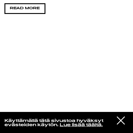
READ MORE
KIRJAUDU SISÄÄN
Aikakone
VIESTI
Mariya Takeuchi
Käyttämällä tätä sivustoa hyväksyt
STUDIOON
シェットランドに頬をうずめて
evästeiden käytön.
Lue lisää täältä.