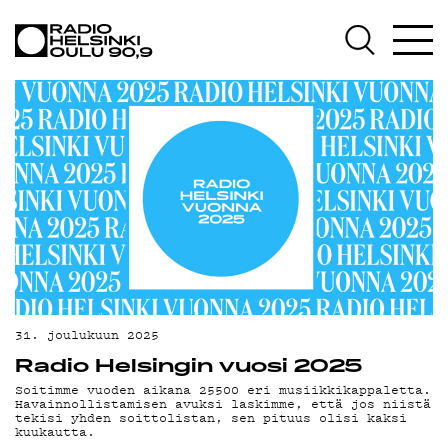
AJANKOHTAISTA
OHJELMAT
TEKIJÄT
ON-DEMAND
PODCAST
MAINOSTA
YHTEYSTIEDOT
G LIVELAB
31. joulukuun 2025
Radio Helsingin vuosi 2025
YSTÄVÄKLUBI
Soitimme vuoden aikana 25500 eri musiikkikappaletta.
Havainnollistamisen avuksi laskimme, että jos niistä
TIETOSUOJA
tekisi yhden soittolistan, sen pituus olisi kaksi
kuukautta.