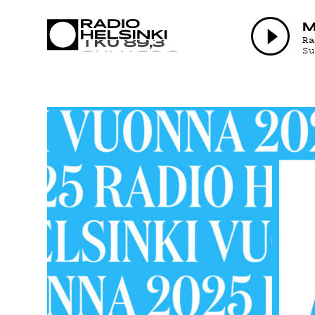
AJANKOHTAI
M
R
S
OHJELMAT
TEKIJÄT
ON-DEMAND
PODCAST
MAINOSTA