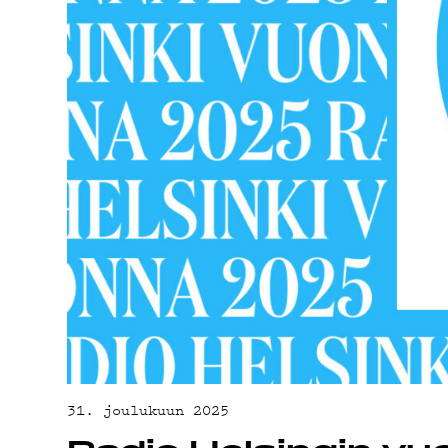
YHTEYSTIED
G LIVELAB
YSTÄVÄKLUBI
TIETOSUOJA
31. joulukuun 2025