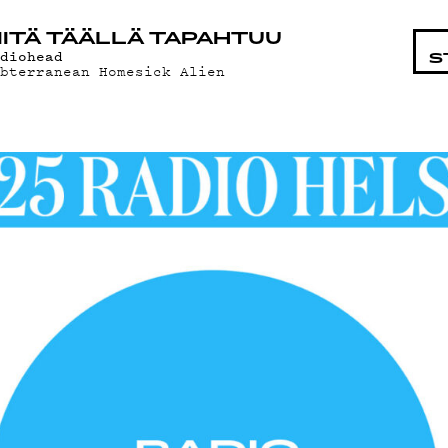
STA
ITÄ TÄÄLLÄ TAPAHTUU
adiohead
S
ubterranean Homesick Alien