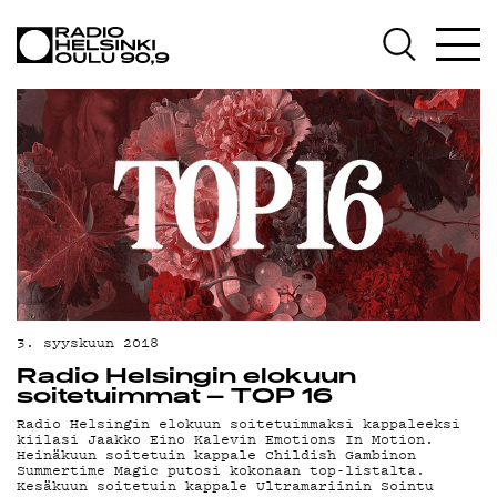
AJANKOHTAISTA
OHJELMAT
TEKIJÄT
ON-DEMAND
PODCAST
MAINOSTA
YHTEYSTIEDOT
3. syyskuun 2018
G LIVELAB
Radio Helsingin elokuun
soitetuimmat – TOP 16
YSTÄVÄKLUBI
Radio Helsingin elokuun soitetuimmaksi kappaleeksi
kiilasi Jaakko Eino Kalevin Emotions In Motion.
Heinäkuun soitetuin kappale Childish Gambinon
TIETOSUOJA
Summertime Magic putosi kokonaan top-listalta.
Kesäkuun soitetuin kappale Ultramariinin Sointu