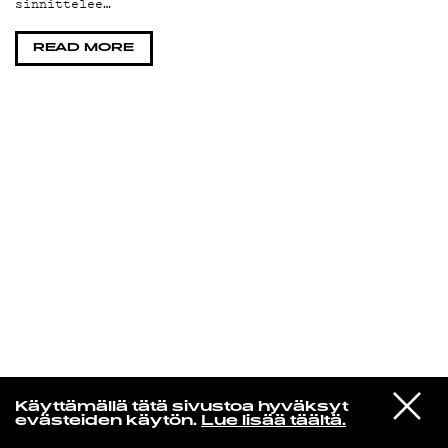
sinnittelee…
KIRJAUDU SISÄÄN
READ MORE
Aikakone
VIESTI
Mariya Takeuchi
Käyttämällä tätä sivustoa hyväksyt
STUDIOON
シェットランドに頬をうずめて
evästeiden käytön.
Lue lisää täältä.