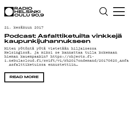
AJANKOHTAISTA
OHJELMAT
21. kesäkuun 2017
TEKIJÄT
Podcast: Asfalttiketuilta vinkkejä
kaupunkijuhannukseen
ON-DEMAND
Miten yötöntä yötä vietetään hiljaisessa
Helsingissä, ja miksi se kannattaa tulla kokemaan
hieman kauempaakin? https://objects.fi-
PODCAST
1.nebulacloud.fi/swift/v1/rh2017ondemand/20170620_Asfa
Asfalttiketuissa ennustettiin…
MAINOSTA
READ MORE
YHTEYSTIEDOT
G LIVELAB
YSTÄVÄKLUBI
TIETOSUOJA