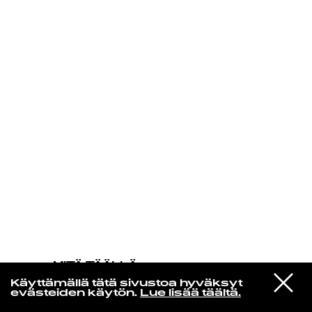
KIRJAUDU SISÄÄN
MITÄ TÄÄLLÄ
TAPAHTUU
VIESTI
Ysi
Käyttämällä tätä sivustoa hyväksyt
STUDIOON
Pantheon
evästeiden käytön.
Lue lisää täältä.