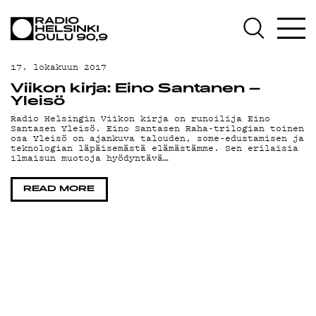
AJANKOHTAISTA
OHJELMAT
17. lokakuun 2017
TEKIJÄT
Viikon kirja: Eino Santanen –
Yleisö
ON-DEMAND
Radio Helsingin Viikon kirja on runoilija Eino
Santasen Yleisö. Eino Santasen Raha-trilogian toinen
osa Yleisö on ajankuva talouden, some-edustamisen ja
PODCAST
teknologian läpäisemästä elämästämme. Sen erilaisia
ilmaisun muotoja hyödyntävä…
MAINOSTA
READ MORE
YHTEYSTIEDOT
G LIVELAB
YSTÄVÄKLUBI
TIETOSUOJA