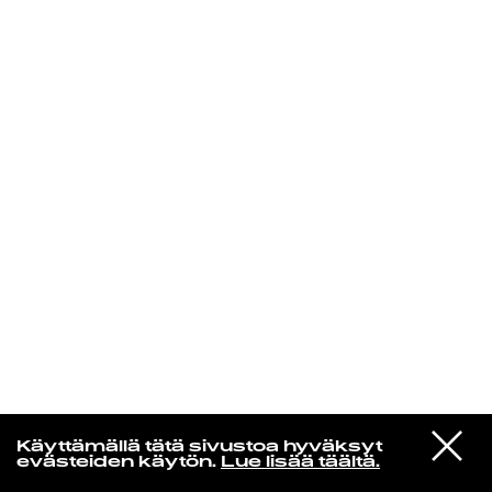
KIRJAUDU SISÄÄN
Henri Pulkkinen
VIESTI
Jon Hopkins
Käyttämällä tätä sivustoa hyväksyt
STUDIOON
Luminous Beings
evästeiden käytön.
Lue lisää täältä.