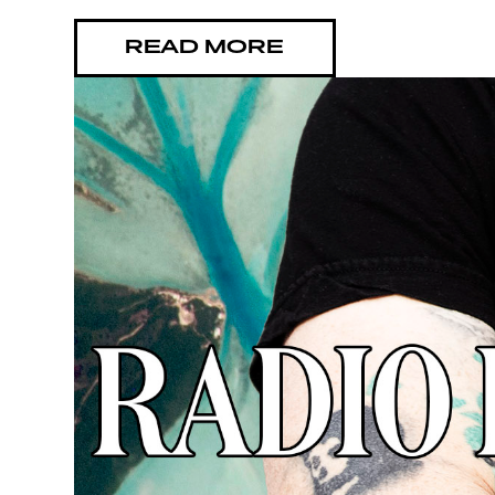
G LIVEL
READ MORE
YSTÄVÄ
TIETOS