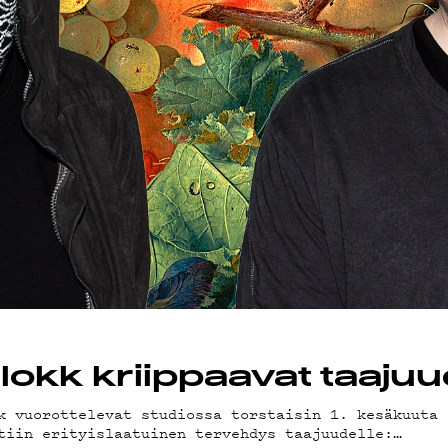
AND
ST
TA
TIEDOT
dlokk kriippaavat taajuu
k vuorottelevat studiossa torstaisin 1. kesäkuuta 
tiin erityislaatuinen tervehdys taajuudelle:…