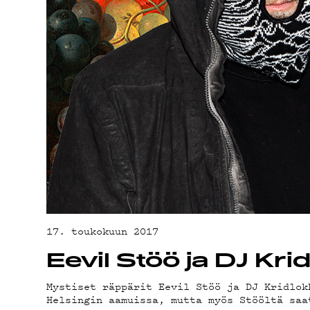
ON-DEM
PODCA
MAINOS
YHTEYS
17. toukokuun 2017
Eevil Stöö ja DJ Kri
Mystiset räppärit Eevil Stöö ja DJ Kridlok
Helsingin aamuissa, mutta myös Stööltä saa