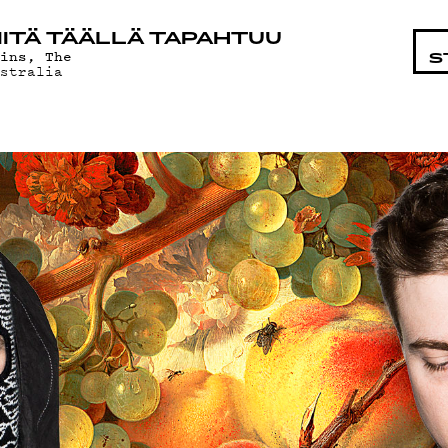
HTAISTA
ITÄ TÄÄLLÄ TAPAHTUU
hins, The
S
ustralia
MAT
T