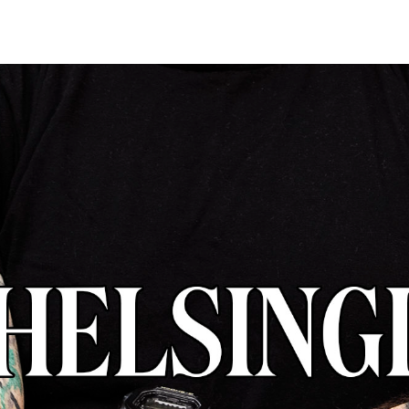
AB
KLUBI
UOJA