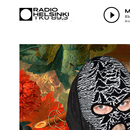
AJANKO
M
S
A
OHJEL
TEKIJÄ