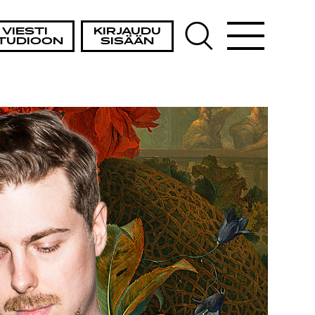
VIESTI
KIRJAUDU
TUDIOON
SISÄÄN