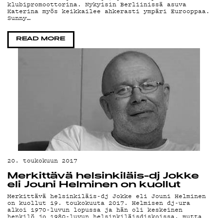
klubipromoottorina. Nykyisin Berliinissä asuva
Katerina myös keikkailee ahkerasti ympäri Eurooppaa.
Sunny…
READ MORE
20. toukokuun 2017
Merkittävä helsinkiläis-dj Jokke
eli Jouni Helminen on kuollut
Merkittävä helsinkiläis-dj Jokke eli Jouni Helminen
on kuollut 19. toukokuuta 2017. Helmisen dj-ura
alkoi 1970-luvun lopussa ja hän oli keskeinen
henkilö jo 1980-luvun helsinkiläisdiskoissa, mutta