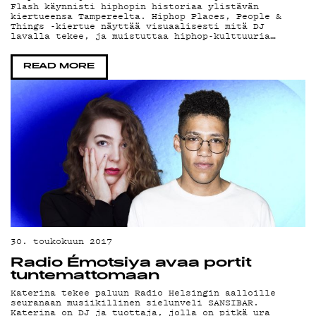
YSTÄVÄKLU
Flash käynnisti hiphopin historiaa ylistävän
kiertueensa Tampereelta. Hiphop Places, People &
Things -kiertue näyttää visuaalisesti mitä DJ
TIETOSUOJ
lavalla tekee, ja muistuttaa hiphop-kulttuuria…
READ MORE
KIRJAUDU SISÄÄN
30. toukokuun 2017
Radio Émotsiya avaa portit
tuntemattomaan
Katerina tekee paluun Radio Helsingin aalloille
seuranaan musiikillinen sielunveli SANSIBAR.
Katerina on DJ ja tuottaja, jolla on pitkä ura