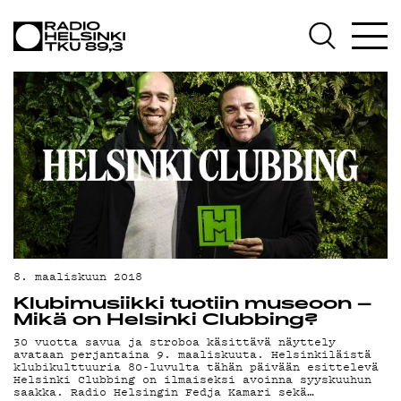
AJANKOHTA
OHJELMAT
TEKIJÄT
ON-
8. maaliskuun 2018
Klubimusiikki tuotiin museoon –
Mikä on Helsinki Clubbing?
DEMAND
30 vuotta savua ja stroboa käsittävä näyttely
avataan perjantaina 9. maaliskuuta. Helsinkiläistä
klubikulttuuria 80-luvulta tähän päivään esittelevä
Helsinki Clubbing on ilmaiseksi avoinna syyskuuhun
saakka. Radio Helsingin Fedja Kamari sekä…