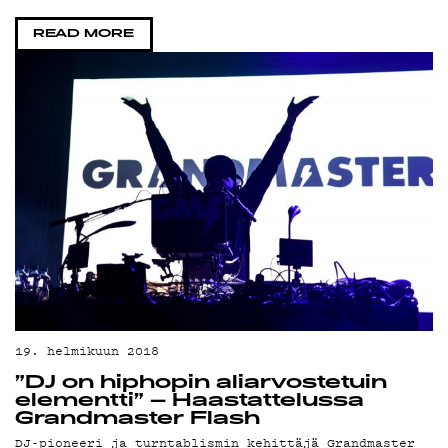
PODCAST
READ MORE
MAINOSTA
YHTEYSTIE
G LIVELAB
19. helmikuun 2018
”DJ on hiphopin aliarvostetuin
elementti” – Haastattelussa
Grandmaster Flash
DJ-pioneeri ja turntablismin kehittäjä Grandmaster