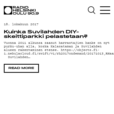
AJANKOHTAISTA
OHJELMAT
18. lokakuun 2017
TEKIJÄT
Kuinka Suvilahden DIY-
skeittiparkki pelastetaan?
ON-DEMAND
Vuonna 2011 alkunsa saanut harrastajien hanke on nyt
purku-uhan alla, koska Kalasataman ja Suvilahden
alueen rakentaminen etenee. https://objects.fi-
PODCAST
1.nebulacloud.fi/swift/v1/rh2017ondemand/20171013_RHaa
Suvilahden…
MAINOSTA
READ MORE
YHTEYSTIEDOT
G LIVELAB
YSTÄVÄKLUBI
TIETOSUOJA