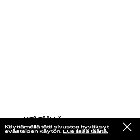
KIRJAUDU SISÄÄN
MITÄ TÄÄLLÄ
TAPAHTUU
VIESTI
Harold Land
Käyttämällä tätä sivustoa hyväksyt
STUDIOON
Up And Down
evästeiden käytön.
Lue lisää täältä.