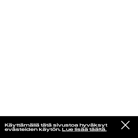
KIRJAUDU SISÄÄN
Espresso martini
VIESTI
Kelly Lee Owens
Käyttämällä tätä sivustoa hyväksyt
STUDIOON
L.i.n.e.
evästeiden käytön.
Lue lisää täältä.