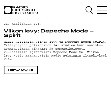
AJANKOHTAISTA
OHJELMAT
21. maaliskuun 2017
TEKIJÄT
Viikon levy: Depeche Mode –
Spirit
ON-DEMAND
Radio Helsingin Viikon levy on Depeche Moden Spirit.
Jättiyhtyeen poliittinen 14. studioalbumi onnistuu
kommentoimaan aikaamme ja samanaikaisesti
PODCAST
kuulostamaan ajattomasti Depeche Modelta. Viikon
levy -osio maanantaisin Radio Helsingin iltapäivässä
klo…
MAINOSTA
READ MORE
YHTEYSTIEDOT
G LIVELAB
YSTÄVÄKLUBI
TIETOSUOJA