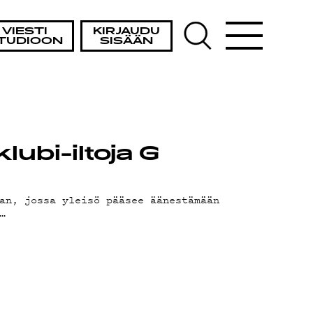
VIESTI
KIRJAUDU
TUDIOON
SISÄÄN
lubi-iltoja G
an, jossa yleisö pääsee äänestämään
…