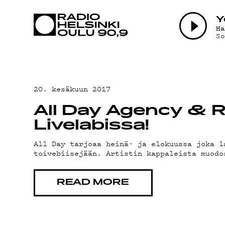
AJANKOHTAI
Y
H
S
OHJELMAT
TEKIJÄT
20. kesäkuun 2017
All Day Agency & Rad
ON-DEMAND
Livelabissa!
All Day tarjoaa heinä- ja elokuussa joka l
toivebiisejään. Artistin kappaleista muodo
PODCAST
READ MORE
MAINOSTA