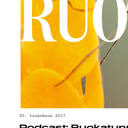
YHTEYSTIED
G LIVELAB
YSTÄVÄKLUB
TIETOSUOJA
30. toukokuun 2017