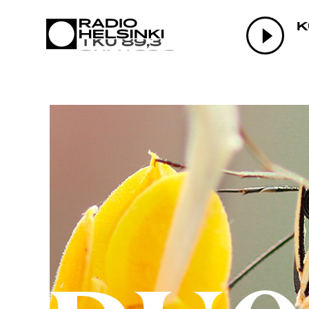
AJANKOHTAI
K
OHJELMAT
TEKIJÄT
ON-DEMAND
PODCAST
MAINOSTA