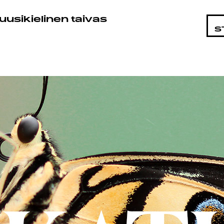
STA
uusikielinen taivas
S