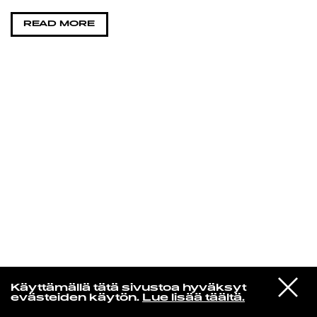
READ MORE
KIRJAUDU SISÄÄN
VIESTI
Norpan maailma
Käyttämällä tätä sivustoa hyväksyt
STUDIOON
evästeiden käytön.
Lue lisää täältä.