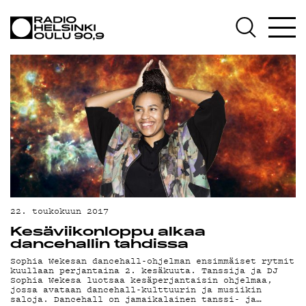
AJANKOHTAISTA
OHJELMAT
TEKIJÄT
ON-DEMAND
PODCAST
MAINOSTA
YHTEYSTIEDOT
22. toukokuun 2017
G LIVELAB
Kesäviikonloppu alkaa
dancehallin tahdissa
YSTÄVÄKLUBI
Sophia Wekesan dancehall-ohjelman ensimmäiset rytmit
kuullaan perjantaina 2. kesäkuuta. Tanssija ja DJ
Sophia Wekesa luotsaa kesäperjantaisin ohjelmaa,
TIETOSUOJA
jossa avataan dancehall-kulttuurin ja musiikin
saloja. Dancehall on jamaikalainen tanssi- ja…