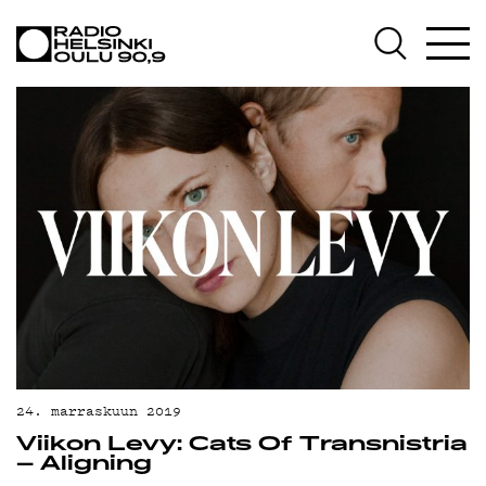
AJANKOHTAISTA
OHJELMAT
TEKIJÄT
ON-DEMAND
PODCAST
MAINOSTA
YHTEYSTIEDOT
G LIVELAB
YSTÄVÄKLUBI
24. marraskuun 2019
Viikon Levy: Cats Of Transnistria
TIETOSUOJA
– Aligning