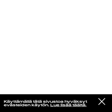
KIRJAUDU SISÄÄN
Edu Kehäkettunen
VIESTI
Mariya Takeuchi
Käyttämällä tätä sivustoa hyväksyt
STUDIOON
シェットランドに頬をうずめて
evästeiden käytön.
Lue lisää täältä.