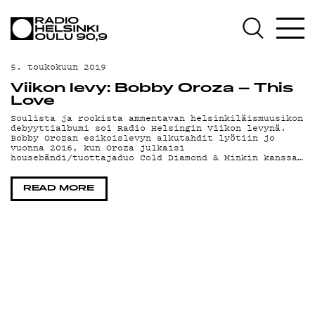
AJANKOHTAISTA
OHJELMAT
5. toukokuun 2019
TEKIJÄT
Viikon levy: Bobby Oroza – This
Love
ON-DEMAND
Soulista ja rockista ammentavan helsinkiläismuusikon
debyyttialbumi soi Radio Helsingin Viikon levynä.
Bobby Orozan esikoislevyn alkutahdit lyötiin jo
PODCAST
vuonna 2016, kun Oroza julkaisi
housebändi/tuottajaduo Cold Diamond & Minkin kanssa…
MAINOSTA
READ MORE
YHTEYSTIEDOT
G LIVELAB
YSTÄVÄKLUBI
TIETOSUOJA