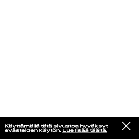
KIRJAUDU SISÄÄN
Edu Kehäkettunen
VIESTI
Mariya Takeuchi
Käyttämällä tätä sivustoa hyväksyt
STUDIOON
シェットランドに頬をうずめて
evästeiden käytön.
Lue lisää täältä.