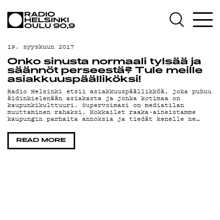
AJANKOHTAISTA
OHJELMAT
19. syyskuun 2017
TEKIJÄT
Onko sinusta normaali tylsää ja
säännöt perseestä? Tule meille
ON-DEMAND
asiakkuuspäälliköksi!
Radio Helsinki etsii asiakkuuspäällikköä, joka puhuu
äidinkielenään asiakasta ja jonka kotimaa on
PODCAST
kaupunkikulttuuri. Supervoimasi on mediatilan
muuttaminen rahaksi. Kokkailet raaka-aineistamme
kaupungin parhaita annoksia ja tiedät kenelle ne…
MAINOSTA
YHTEYSTIEDOT
READ MORE
G LIVELAB
YSTÄVÄKLUBI
TIETOSUOJA