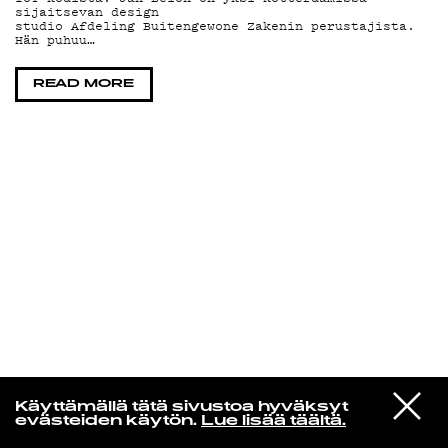
sijaitsevan design
studio Afdeling Buitengewone Zakenin perustajista.
Hän puhuu…
KIRJAUDU SISÄÄN
READ MORE
Yö­mu­siik­kia
VIESTI
The Shins
Käyttämällä tätä sivustoa hyväksyt
STUDIOON
Black Wave
evästeiden käytön.
Lue lisää täältä.