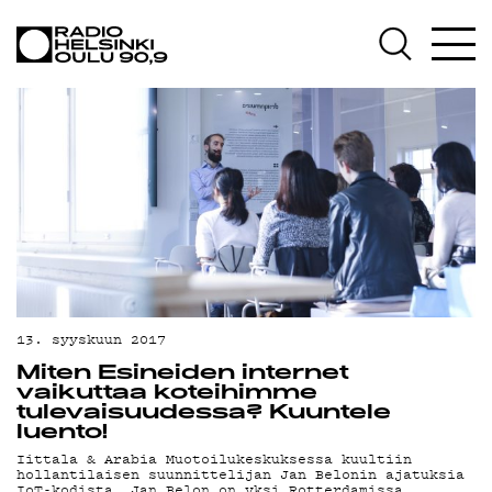
AJANKOHTAISTA
OHJELMAT
TEKIJÄT
ON-DEMAND
PODCAST
MAINOSTA
YHTEYSTIEDOT
13. syyskuun 2017
G LIVELAB
Miten Esineiden internet
vaikuttaa koteihimme
YSTÄVÄKLUBI
tulevaisuudessa? Kuuntele
luento!
TIETOSUOJA
Iittala & Arabia Muotoilukeskuksessa kuultiin
hollantilaisen suunnittelijan Jan Belonin ajatuksia
IoT-kodista. Jan Belon on yksi Rotterdamissa