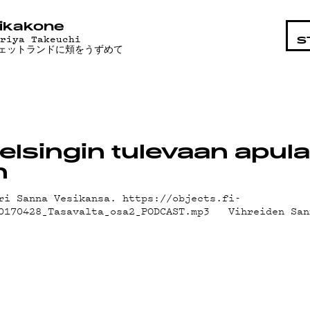
STA
ikakone
ariya Takeuchi
S
ェットランドに頬をうずめて
elsingin tulevaan apul
n
ri Sanna Vesikansa. https://objects.fi-
20170428_Tasavalta_osa2_PODCAST.mp3 Vihreiden San