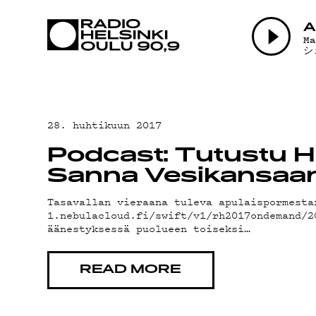
AJANKOHTAI
A
M
シ
OHJELMAT
TEKIJÄT
28. huhtikuun 2017
Podcast: Tutustu H
ON-DEMAND
Sanna Vesikansaa
Tasavallan vieraana tuleva apulaispormesta
1.nebulacloud.fi/swift/v1/rh2017ondemand/
PODCAST
äänestyksessä puolueen toiseksi…
MAINOSTA
READ MORE