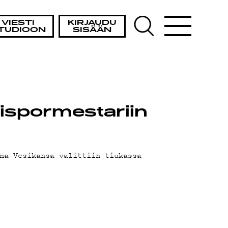
VIESTI
KIRJAUDU
TUDIOON
SISÄÄN
aispormestariin
na Vesikansa valittiin tiukassa