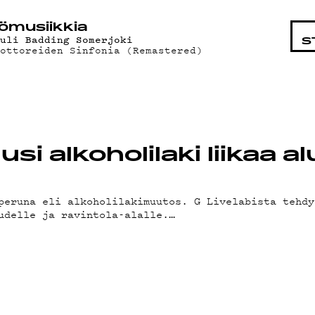
STA
ö­mu­siik­kia
auli Badding Somerjoki
S
oottoreiden Sinfonia (Remastered)
i alkoholilaki liikaa al
peruna eli alkoholilakimuutos. G Livelabista tehdy
udelle ja ravintola-alalle.…