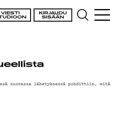
VIESTI
KIRJAUDU
TUDIOON
SISÄÄN
ueellista
ssä suorassa lähetyksessä pohdittiin, mitä