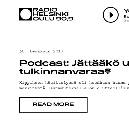
AJANKOHTAI
Y
R
M
OHJELMAT
TEKIJÄT
30. kesäkuun 2017
Podcast: Jättääkö uus
ON-DEMAND
tulkinnanvaraa?
Kippiksen käsittelyssä oli kesäkuun kuuma 
merkitystä lakimuutoksella on olutteollisu
PODCAST
READ MORE
MAINOSTA