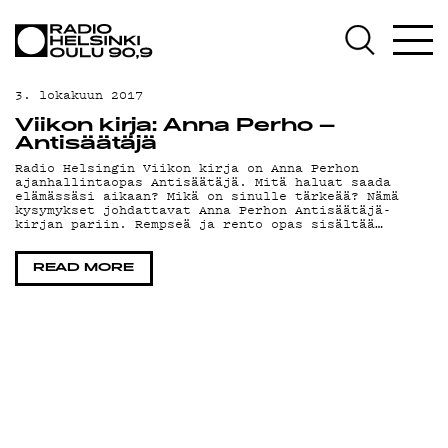
AJANKOHTAISTA
OHJELMAT
3. lokakuun 2017
TEKIJÄT
Viikon kirja: Anna Perho –
Antisäätäjä
ON-DEMAND
Radio Helsingin Viikon kirja on Anna Perhon
ajanhallintaopas Antisäätäjä. Mitä haluat saada
elämässäsi aikaan? Mikä on sinulle tärkeää? Nämä
PODCAST
kysymykset johdattavat Anna Perhon Antisäätäjä-
kirjan pariin. Rempseä ja rento opas sisältää…
MAINOSTA
READ MORE
YHTEYSTIEDOT
G LIVELAB
YSTÄVÄKLUBI
TIETOSUOJA