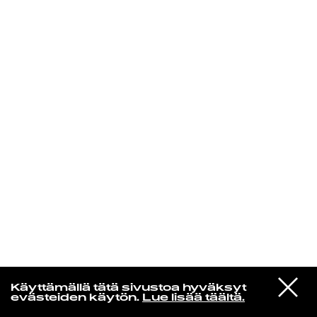
KIRJAUDU SISÄÄN
Yö­mu­siik­kia
VIESTI
Jaakko Eino Kalevi
Käyttämällä tätä sivustoa hyväksyt
STUDIOON
Palace In My Head
evästeiden käytön.
Lue lisää täältä.