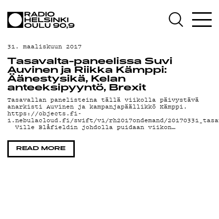
AJANKOHTAISTA
OHJELMAT
31. maaliskuun 2017
TEKIJÄT
Tasavalta-paneelissa Suvi
Auvinen ja Riikka Kämppi:
ON-DEMAND
Äänestysikä, Kelan
anteeksipyyntö, Brexit
PODCAST
Tasavallan panelisteina tällä viikolla päivystävä
anarkisti Auvinen ja kampanjapäällikkö Kämppi.
https://objects.fi-
MAINOSTA
1.nebulacloud.fi/swift/v1/rh2017ondemand/20170331_tasa
Ville Blåfieldin johdolla puidaan viikon…
YHTEYSTIEDOT
READ MORE
G LIVELAB
YSTÄVÄKLUBI
TIETOSUOJA