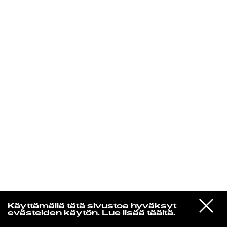
KIRJAUDU SISÄÄN
Yö­mu­siik­kia
VIESTI
Ernos
Käyttämällä tätä sivustoa hyväksyt
STUDIOON
Discofiilis
evästeiden käytön.
Lue lisää täältä.