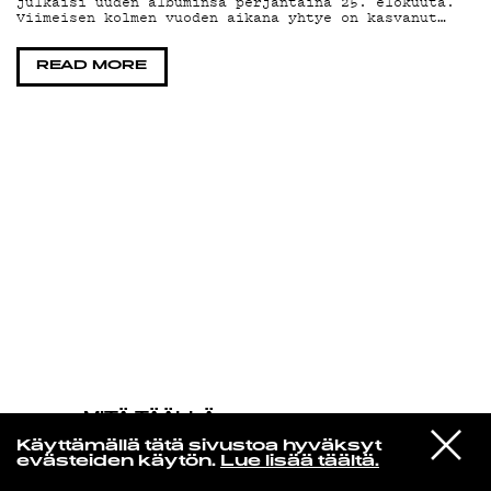
julkaisi uuden albuminsa perjantaina 25. elokuuta.
Viimeisen kolmen vuoden aikana yhtye on kasvanut…
KIRJAUDU SISÄÄN
READ MORE
MITÄ TÄÄLLÄ
TAPAHTUU
VIESTI
The Smile
Käyttämällä tätä sivustoa hyväksyt
STUDIOON
Wall Of Eyes
evästeiden käytön.
Lue lisää täältä.