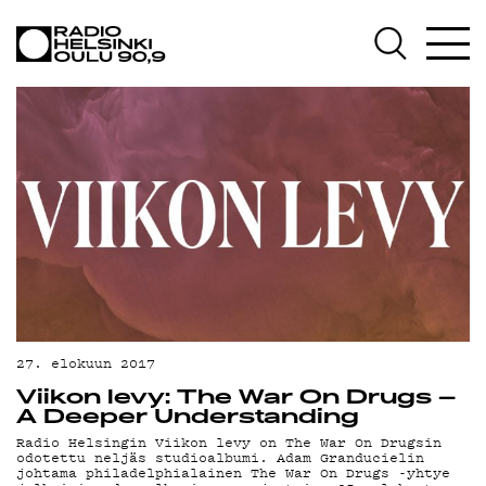
AJANKOHTAISTA
OHJELMAT
TEKIJÄT
ON-DEMAND
PODCAST
MAINOSTA
YHTEYSTIEDOT
G LIVELAB
27. elokuun 2017
Viikon levy: The War On Drugs –
YSTÄVÄKLUBI
A Deeper Understanding
Radio Helsingin Viikon levy on The War On Drugsin
TIETOSUOJA
odotettu neljäs studioalbumi. Adam Granducielin
johtama philadelphialainen The War On Drugs -yhtye