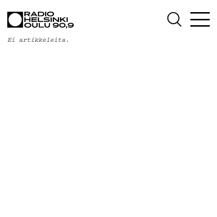
AJANKOHTAISTA
OHJELMAT
Ei artikkeleita.
TEKIJÄT
ON-DEMAND
PODCAST
MAINOSTA
YHTEYSTIEDOT
G LIVELAB
YSTÄVÄKLUBI
TIETOSUOJA