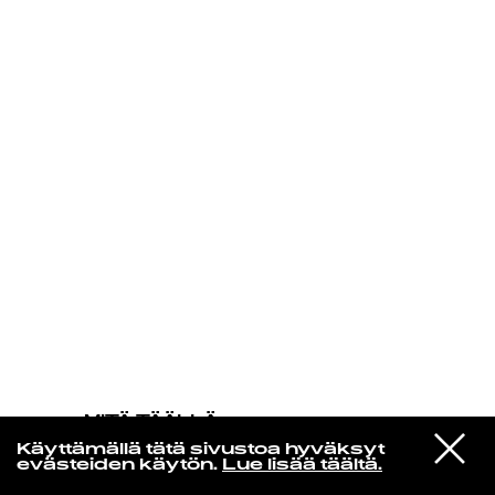
KIRJAUDU SISÄÄN
MITÄ TÄÄLLÄ
TAPAHTUU
VIESTI
Prince & The New Power Generation
Käyttämällä tätä sivustoa hyväksyt
STUDIOON
Insatiable
evästeiden käytön.
Lue lisää täältä.