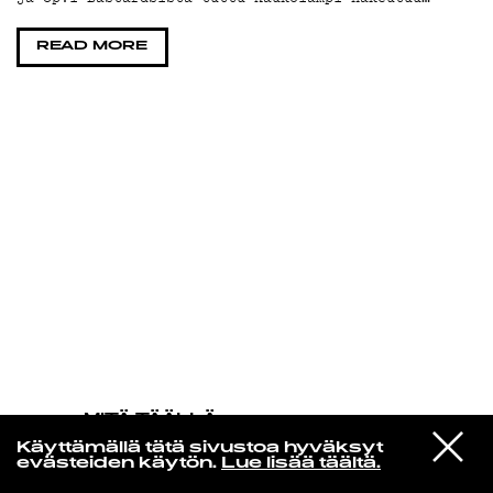
KIRJAUDU SISÄÄN
READ MORE
MITÄ TÄÄLLÄ
TAPAHTUU
VIESTI
Anohni
Käyttämällä tätä sivustoa hyväksyt
STUDIOON
You Be Free
evästeiden käytön.
Lue lisää täältä.