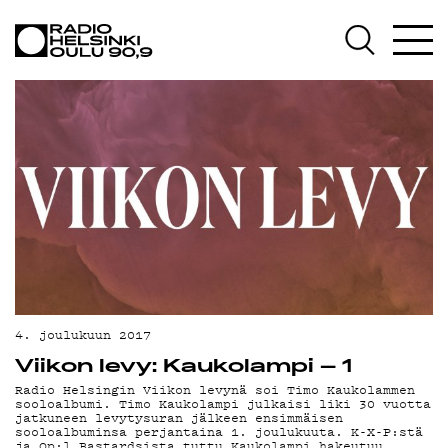
AJANKOHTAISTA
OHJELMAT
TEKIJÄT
ON-DEMAND
PODCAST
MAINOSTA
YHTEYSTIEDOT
G LIVELAB
4. joulukuun 2017
Viikon levy: Kaukolampi – 1
YSTÄVÄKLUBI
Radio Helsingin Viikon levynä soi Timo Kaukolammen
sooloalbumi. Timo Kaukolampi julkaisi liki 30 vuotta
TIETOSUOJA
jatkuneen levytysuran jälkeen ensimmäisen
sooloalbuminsa perjantaina 1. joulukuuta. K-X-P:stä
ja Op:l Bastardsista tuttu Kaukolampi hakeutuu…