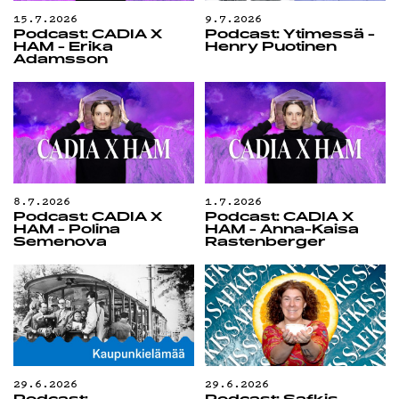
G
15.7.2026
9.7.2026
Podcast: CADIA X
Podcast: Yti­mes­sä -
HAM - Erika
Henry Puotinen
Adamsson
LIVELAB
YSTÄVÄKL
8.7.2026
1.7.2026
Podcast: CADIA X
Podcast: CADIA X
HAM - Polina
HAM - Anna-Kaisa
Semenova
Rastenberger
TIETOSU
29.6.2026
29.6.2026