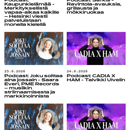
Podcast:
Podcast: Safkis -
Kaupunkielämää -
Ravintola-avauksia,
KIRJAUDU SISÄÄN
Merkityksellistä
grillausta ja
vapaa-aikaa kaikille
mökkiruokaa
– Helsinki viestii
palveluistaan
monella kielellä
25.6.2026
24.6.2026
Podcast: Joku soittaa
Podcast: CADIA X
aina jossain - Saara
HAM - Talvikki Ulvelin
Everi, PME Records
– musiikin
striimaamisesta ja
markkinoinnista