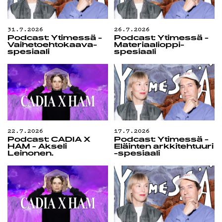
DEMAND
31.7.2026
26.7.2026
Podcast: Yti­mes­sä -
Podcast: Yti­mes­sä -
Vaihetoehtokaava-
Materiaalioppi-
spesiaali
spesiaali
PODCAST
MAINOST
22.7.2026
17.7.2026
Podcast: CADIA X
Podcast: Yti­mes­sä -
HAM - Akseli
Eläinten arkkitehtuuri
Leinonen.
-spesiaali
YHTEYST