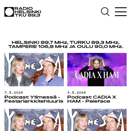
AJANKOH
OHJELMA
HELSINKI 89,7 MHz, TURKU 89,3 MHz,
TAMPERE 106,8 MHz JA OULU 90,0 MHz.
TEKIJÄT
7.8.2026
5.8.2026
Podcast: Yti­mes­sä -
Podcast: CADIA X
Festariarkkitehtuurispesiaali
HAM - Paleface
ON-