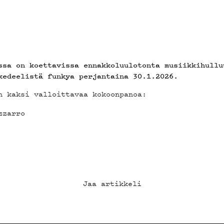
ssa on koettavissa ennakkoluulotonta musiikkihullu
kedeelistä funkya perjantaina 30.1.2026.
n kaksi valloittavaa kokoonpanoa:
zzarro
Jaa artikkeli