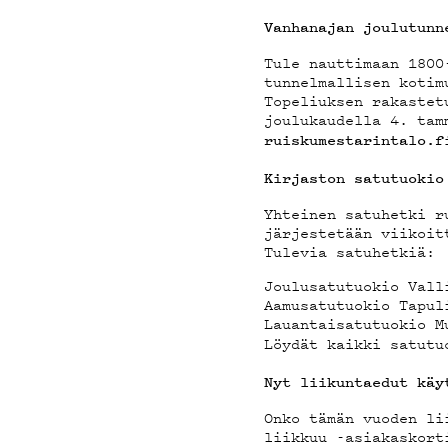
MAIN
Vanhanajan joulutunn
Tule nauttimaan 1800
YHTE
tunnelmallisen kotim
Topeliuksen rakastet
joulukaudella 4. tam
ruiskumestarintalo.f
Kirjaston satutuokio
Yhteinen satuhetki r
G LIV
järjestetään viikoit
Tulevia satuhetkiä:
Joulusatutuokio Vall
Aamusatutuokio Tapul
Lauantaisatutuokio M
Löydät kaikki satut
Nyt liikuntaedut käy
Onko tämän vuoden li
liikkuu -asiakaskort