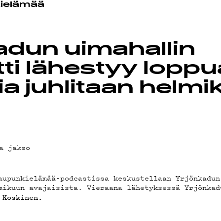
ielämää
EMAND
adun uimahallin
ti lähestyy loppu
ia juhlitaan helm
AST
a jakso
aupunkielämää-podcastissa keskustellaan Yrjönkadun
mikuun avajaisista. Vieraana lähetyksessä Yrjönkad
 Koskinen.