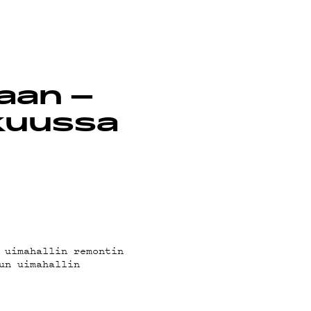
aan –
ikuussa
 uimahallin remontin
un uimahallin