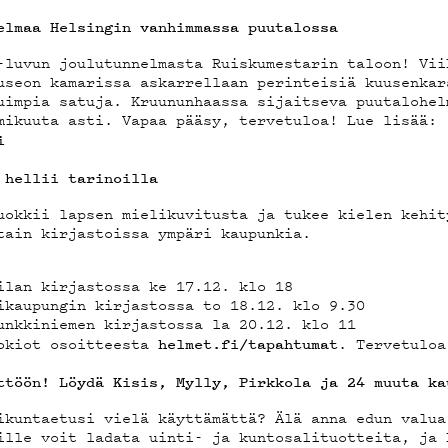
OSTA
elmaa Helsingin vanhimmassa puutalossa
-luvun joulutunnelmasta Ruiskumestarin taloon! Vii
YSTIED
useon kamarissa askarrellaan perinteisiä kuusenkar
uimpia satuja. Kruununhaassa sijaitseva puutalohel
mikuuta asti. Vapaa pääsy, tervetuloa! Lue lisää:
i
 hellii tarinoilla
uokkii lapsen mielikuvitusta ja tukee kielen kehit
ELAB
tain kirjastoissa ympäri kaupunkia.
ilan kirjastossa ke 17.12. klo 18
ikaupungin kirjastossa to 18.12. klo 9.30
unkkiniemen kirjastossa la 20.12. klo 11
uokiot osoitteesta
. Tervetuloa
helmet.fi/tapahtumat
ttöön! Löydä Kisis, Mylly, Pirkkola ja 24 muuta ka
ikuntaetusi vielä käyttämättä? Älä anna edun valua
ille voit ladata uinti- ja kuntosalituotteita, ja 