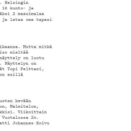
I
. Helsingin
 16 kunto- ja
äksi 2 maauimalaa
 ja lataa oma tapasi
ikaansa. Mutta mitkä
iso mieltää
näyttely on luotu
. Näyttelyn on
ät Topi Pelttari,
on esillä
usten kevään
on, Malmitalon,
kkisi. Viikoittain
 Vuotalossa 24.
atti Johannes Koivu