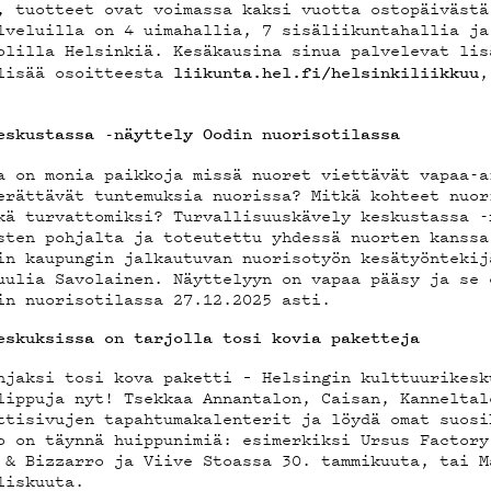
ÄKLUB
, tuotteet ovat voimassa kaksi vuotta ostopäivästä
lveluilla on 4 uimahallia, 7 sisäliikuntahallia ja
olilla Helsinkiä. Kesäkausina sinua palvelevat lis
 lisää osoitteesta
,
liikunta.hel.fi/helsinkiliikkuu
OSUOJA
eskustassa -näyttely Oodin nuorisotilassa
a on monia paikkoja missä nuoret viettävät vapaa-a
erättävät tuntemuksia nuorissa? Mitkä kohteet nuor
kä turvattomiksi? Turvallisuuskävely keskustassa -
sten pohjalta ja toteutettu yhdessä nuorten kanssa
in kaupungin jalkautuvan nuorisotyön kesätyöntekij
uulia Savolainen. Näyttelyyn on vapaa pääsy ja se 
in nuorisotilassa 27.12.2025 asti.
eskuksissa on tarjolla tosi kovia paketteja
hjaksi tosi kova paketti – Helsingin kulttuurikesk
lippuja nyt! Tsekkaa Annantalon, Caisan, Kanneltal
ttisivujen tapahtumakalenterit ja löydä omat suosi
o on täynnä huippunimiä: esimerkiksi Ursus Factory
 & Bizzarro ja Viive Stoassa 30. tammikuuta, tai M
liskuuta.