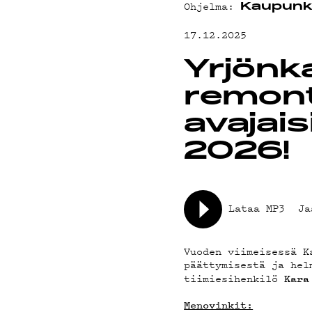
Ohjelma:
Kaupunk
ON-D
17.12.2025
Yrjönk
remont
avajais
PODC
2026!
Lataa MP3
Ja
Vuoden viimeisessä K
päättymisestä ja hel
tiimiesihenkilö
Kara
Menovinkit: