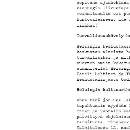
YSTÄV
sopivana ajankohtana
kaupungin liikuntapa
voimailusalia eri pu
kuntosaleineen. Lue
liikkua!
TIET
Turvallisuuskävely k
Helsingin keskustass
keskustan alueista h
turvallisiksi ja mit
nuorten omien kokemu
suunnitellut Helsing
Eemeli Lehtinen ja T
keskustakirjasto Ood
Helsingin kulttuurik
Anna tänä jouluna la
tapahtumiin myydään 
Stoan ja Vuotalon ne
päivittyvä ohjelmist
tammikuuta, Tinyhawk
Malmitalossa 12. maa