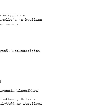
konloppuisin
OT
amelleja ja kuullaan
mi on auki
ystä. Satutuokioita
!
upungin klassikkoa!
 hukkaan, Helsinki
käyttää ne itsellesi