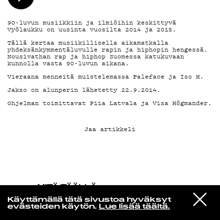
KIRJAUDU SISÄÄN
90-luvun musiikkiin ja ilmiöihin keskittyvä
Vyölaukku on uusinta vuosilta 2014 ja 2015.
Tällä kertaa musiikillisella aikamatkalla
yhdeksänkymmentäluvulle rapin ja hiphopin hengessä.
Nousivathan rap ja hiphop Suomessa katukuvaan
kunnolla vasta 90-luvun aikana.
Vieraana menneitä muistelemassa Paleface ja Iso H.
Jakso on alunperin lähetetty 22.9.2014.
Oh­jel­man toi­mit­ta­vat Piia Lat­­va­­la ja Vi­­sa Hög­­man­­der.
Jaa artikkeli
MITÄ TÄÄLLÄ
TAPAHTUU
VIESTI
Melody's Echo Chamber
Käyttämällä tätä sivustoa hyväksyt
STUDIOON
Unclouded
evästeiden käytön.
Lue lisää täältä.