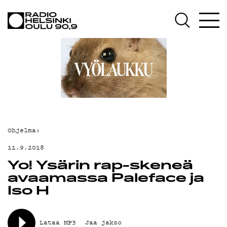
AJANKOHTAISTA
OHJELMAT
TEKIJÄT
ON-DEMAND
PODCAST
MAINOSTA
Ohjelma:
YHTEYSTIEDOT
11.9.2018
Yo! Ysärin rap-skeneä
G LIVELAB
avaamassa Paleface ja
YSTÄVÄKLUBI
Iso H
TIETOSUOJA
Lataa MP3
Jaa jakso