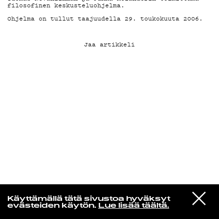
filosofinen keskusteluohjelma.
Ohjelma on tullut taajuudella 29. toukokuuta 2006.
KIRJAUDU SISÄÄN
Jaa artikkeli
Yö­mu­siik­kia
VIESTI
Caron
Käyttämällä tätä sivustoa hyväksyt
STUDIOON
Dancing In The Night
evästeiden käytön.
Lue lisää täältä.