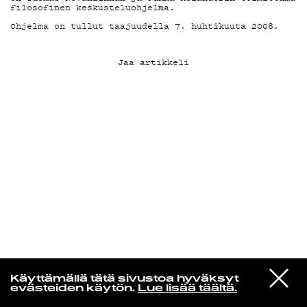
filosofinen keskusteluohjelma.
Ohjelma on tullut taajuudella 7. huhtikuuta 2008.
KIRJAUDU SISÄÄN
Jaa artikkeli
Laura Friman
VIESTI
kukkatalo
Käyttämällä tätä sivustoa hyväksyt
STUDIOON
04 Mut unohdettiin
evästeiden käytön.
Lue lisää täältä.