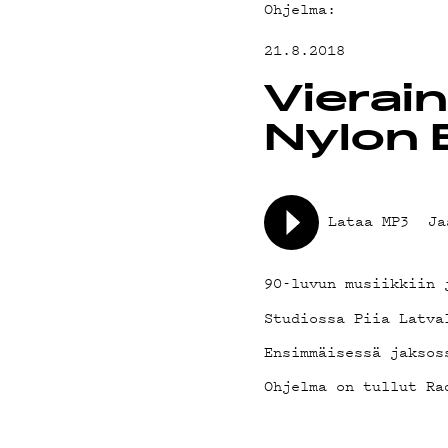
Ohjelma:
YHTEYSTIED
21.8.2018
G LIVELAB
Vierai
Nylon 
YSTÄVÄKLUBI
Lataa MP3
Ja
TIETOSUOJA
90-luvun musiikkiin 
Studiossa Piia Latva
Ensimmäisessä jaksos
Ohjelma on tullut Ra