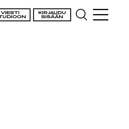
VIESTI
KIRJAUDU
TUDIOON
SISÄÄN