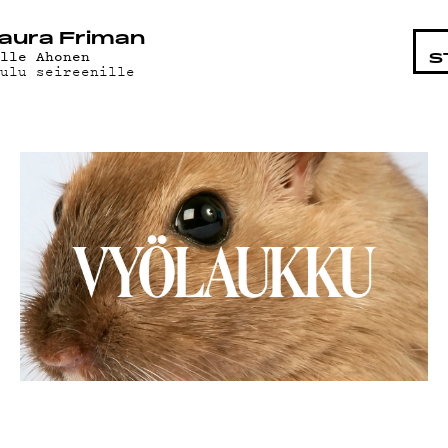
STA
aura Friman
ille Ahonen
S
aulu seireenille