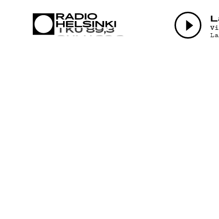
AJANKOHTAI
L
V
L
OHJELMAT
TEKIJÄT
ON-DEMAND
PODCAST
MAINOSTA