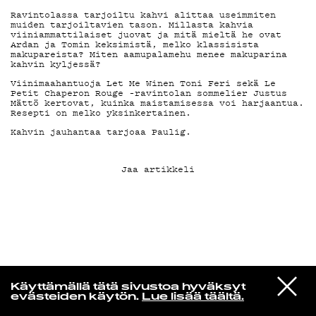
Ravintolassa tarjoiltu kahvi alittaa useimmiten
muiden tarjoiltavien tason. Millasta kahvia
KIRJAUDU SISÄÄN
viiniammattilaiset juovat ja mitä mieltä he ovat
Ardan ja Tomin keksimistä, melko klassisista
makupareista? Miten aamupalamehu menee makuparina
kahvin kyljessä?
Viinimaahantuoja Let Me Winen Toni Feri sekä Le
Petit Chaperon Rouge –ravintolan sommelier Justus
Mättö kertovat, kuinka maistamisessa voi harjaantua.
Resepti on melko yksinkertainen.
Kahvin jauhantaa tarjoaa Paulig.
Jaa artikkeli
Radio Helsingin aamut
VIESTI
The Rah Band
Käyttämällä tätä sivustoa hyväksyt
STUDIOON
Perfumed Garden
evästeiden käytön.
Lue lisää täältä.