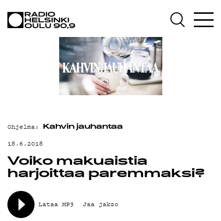
AJANKOHTAISTA
OHJELMAT
TEKIJÄT
ON-DEMAND
PODCAST
MAINOSTA
Ohjelma:
Kahvin jauhantaa
YHTEYSTIEDOT
18.6.2018
Voiko makuaistia
G LIVELAB
harjoittaa paremmaksi?
YSTÄVÄKLUBI
TIETOSUOJA
Lataa MP3
Jaa jakso