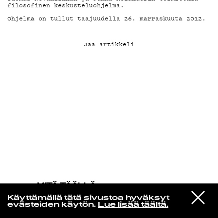
filosofinen keskusteluohjelma.
Ohjelma on tullut taajuudella 26. marraskuuta 2012.
KIRJAUDU SISÄÄN
Jaa artikkeli
MITÄ TÄÄLLÄ
TAPAHTUU
VIESTI
Freh Kodja
Käyttämällä tätä sivustoa hyväksyt
STUDIOON
La Coladera
evästeiden käytön.
Lue lisää täältä.