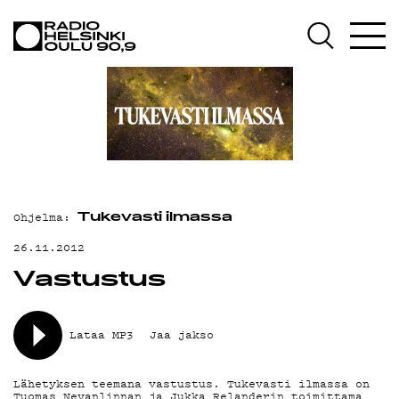
AJANKOHTAISTA
OHJELMAT
TEKIJÄT
ON-DEMAND
PODCAST
Ohjelma:
MAINOSTA
Tukevasti ilmassa
26.11.2012
YHTEYSTIEDOT
Vastustus
G LIVELAB
YSTÄVÄKLUBI
Lataa MP3
Jaa jakso
TIETOSUOJA
Lähetyksen teemana vastustus. Tukevasti ilmassa on
Tuomas Nevanlinnan ja Jukka Relanderin toimittama