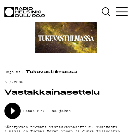
AJANKOHTAISTA
OHJELMAT
TEKIJÄT
ON-DEMAND
PODCAST
Ohjelma:
MAINOSTA
Tukevasti ilmassa
6.3.2006
YHTEYSTIEDOT
Vastakkainasettelu
G LIVELAB
YSTÄVÄKLUBI
Lataa MP3
Jaa jakso
TIETOSUOJA
Lähetyksen teemana vastakkainasettelu. Tukevasti
ilmassa on Tuomas Nevanlinnan ja Jukka Relanderin