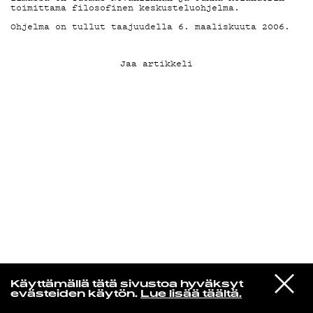
toimittama filosofinen keskusteluohjelma.
Ohjelma on tullut taajuudella 6. maaliskuuta 2006.
KIRJAUDU SISÄÄN
Jaa artikkeli
Henri Pulkkinen
VIESTI
Jon Hopkins
Käyttämällä tätä sivustoa hyväksyt
STUDIOON
Luminous Beings
evästeiden käytön.
Lue lisää täältä.