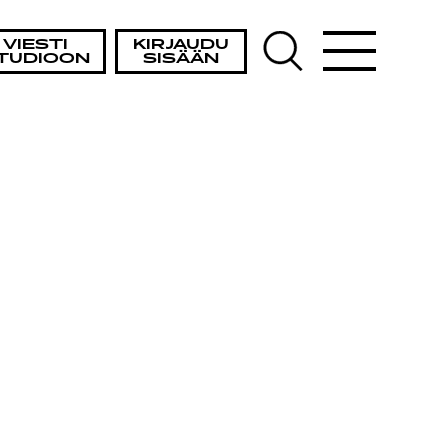
VIESTI
KIRJAUDU
TUDIOON
SISÄÄN