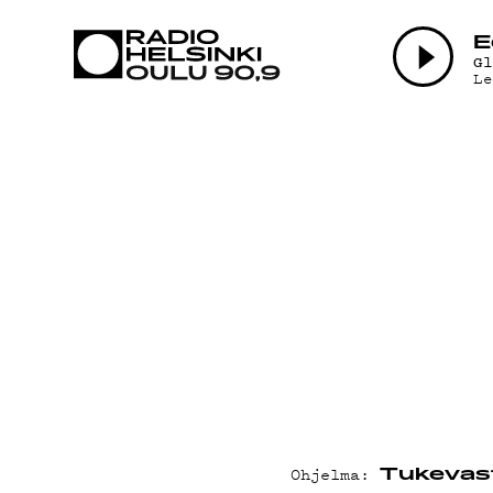
AJANKOHTAI
E
G
L
OHJELMAT
TEKIJÄT
ON-DEMAND
PODCAST
MAINOSTA
Ohjelma:
Tukevast