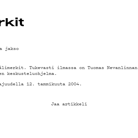
OT
kit
a jakso
älimerkit. Tukevasti ilmassa on Tuomas Nevanlinnan
en keskusteluohjelma.
ajuudella 12. tammikuuta 2004.
Jaa artikkeli