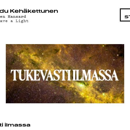
STA
du Kehäkettunen
len Hansard
S
eave a Light
i ilmassa