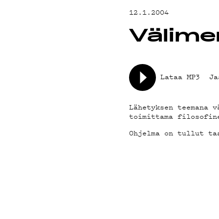
YHTEYSTIED
12.1.2004
Välimer
G LIVELAB
YSTÄVÄKLUBI
Lataa MP3
Ja
TIETOSUOJA
Lähetyksen teemana v
toimittama filosofin
Ohjelma on tullut ta