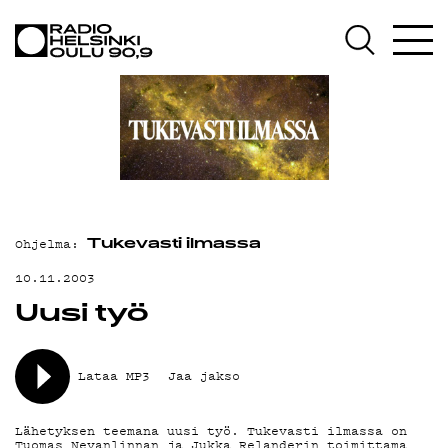
AJANKOHTAISTA
OHJELMAT
TEKIJÄT
ON-DEMAND
PODCAST
Ohjelma:
MAINOSTA
Tukevasti ilmassa
10.11.2003
YHTEYSTIEDOT
Uusi työ
G LIVELAB
YSTÄVÄKLUBI
Lataa MP3
Jaa jakso
TIETOSUOJA
Lähetyksen teemana uusi työ. Tukevasti ilmassa on
Tuomas Nevanlinnan ja Jukka Relanderin toimittama