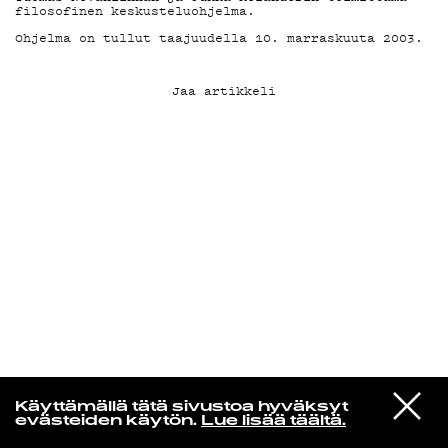
filosofinen keskusteluohjelma.
Ohjelma on tullut taajuudella 10. marraskuuta 2003.
KIRJAUDU SISÄÄN
Jaa artikkeli
Espresso martini
VIESTI
Kali Uchis
Käyttämällä tätä sivustoa hyväksyt
STUDIOON
I Wish You Roses
evästeiden käytön.
Lue lisää täältä.